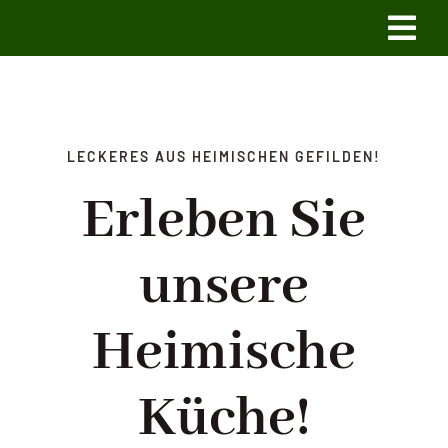
Skip
Tog
to
content
Navi
HOME
FAMILIENFEIERN
LECKERES AUS HEIMISCHEN GEFILDEN!
Erleben Sie
GASTHAUS
unsere
ÜBERNACHTEN IM SCHÖFFENHAUS
Heimische
IHR WEG ZU UNS!
Küche!
KONTAKT