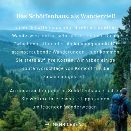
Das Schöffenhaus, als Wanderziel!
Unser Schöffenhaus liegt direkt am Goethe-
Wanderweg und ist sehr gut erreichbar. Ob als
Zwischenstation oder als Ausgangspunkt für
atemberaubende Wanderungen – hier kommen
Sie stets auf Ihre Kosten. Wir haben einige
Routenvorschläge von Komoot für Sie
zusammengestellt.
An unserem Infopoint im Schöffenhaus erhalten
Sie weitere interessante Tipps zu den
umliegenden Wanderwegen!
MEHR LESEN…